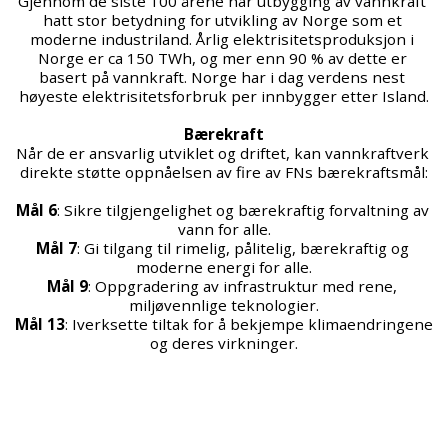
Gjennom de siste 100 årene har utbygging av vannkraft 
hatt stor betydning for utvikling av Norge som et 
moderne industriland. Årlig elektrisitetsproduksjon i 
Norge er ca 150 TWh, og mer enn 90 % av dette er 
basert på vannkraft. Norge har i dag verdens nest 
høyeste elektrisitetsforbruk per innbygger etter Island.
Bærekraft
Når de er ansvarlig utviklet og driftet, kan vannkraftverk 
direkte støtte oppnåelsen av fire av FNs bærekraftsmål:
Mål 6
: Sikre tilgjengelighet og bærekraftig forvaltning av 
vann for alle.
Mål 7
: Gi tilgang til rimelig, pålitelig, bærekraftig og 
moderne energi for alle.
Mål 9
: Oppgradering av infrastruktur med rene, 
miljøvennlige teknologier.
Mål 13
: Iverksette tiltak for å bekjempe klimaendringene 
og deres virkninger.